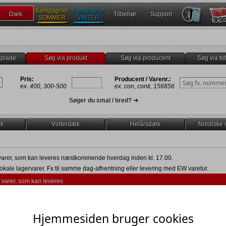
Kampagner
Kampagner
Dæk
Tilbehør
Support
SOMMER
VINTER
rplade
Søg via produkt
Søg via producent
Søg via ti
Pris:
Producent / Varenr.:
ex. 400, 300-500
ex. con, conti, 156856
Søger du smal / bred? ➜
k
Vinterdæk
Helårsdæk
Nordiske 
varer, som kan leveres næstkommende hverdag inden kl. 17.00.
lokale lagervarer. Fx til samme dag-afhentning eller levering med EW varetur.
e varer, som kan leveres
un Run-on-flat (
)
Vis economy dæk (
)
un seal (selv-lappende) (
)
Vis standard dæk (
)
Hjemmesiden bruger cookies
un NCS (støjdæmpende
Vis premium dæk (
)