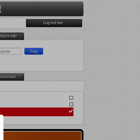
Log ind her...
dligere køb
vinterdæk