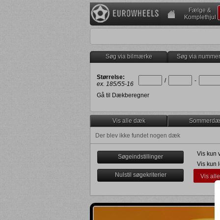
Fælge &
Komplethjul
Søg via bilmærke
Søg via numme
Størrelse:
/
-
ex. 185/55-16
Gå til Dækberegner
Vis alle dæk
Sommerdæ
Der blev ikke fundet nogen dæk
Vis kun 
Søgeindstillinger
Vis kun 
Nulstil søgekriterier
Vis all
Levering senest om 2 uger
K
K
Anden dato
K