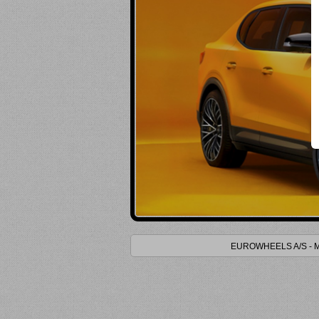
i
K
Vis bruttopriser
Kun lager (
)
Kun på lokalt lager (
)
Kun tidligere købt (
)
EUROWHEELS A/S - Møns