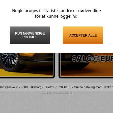
ndlæg) (
)
Personvognsdæk (
)
un udviklet særligt til el-biler(
)
Nogle bruges til statistik, andre er nødvendige
Varevognsdæk (
)
for at kunne logge ind.
4X4/Offroad-dæk (
)
Lastbilsdæk (
)
MC (
)
Andre (
)
KUN NØDVENDIGE
ACCEPTER ALLE
COOKIES
tedsvej 8 - 8600 Silkeborg - Telefon 70 20 10 55 - Online betaling med Dankort 
Send browser oplysninger