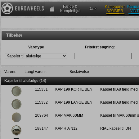
Fælge &
Kampagner
Kampa
Dæk
Komplethjul
SOMMER
VIN
Tilbehør
Varetype
Fritekst søgning:
Varenr.
Langt varenr.
Beskrivelse
Kapsler til alufælge (14)
115331
KAP 199 KORTE BEN
Kapsel til A8 fælg med
115332
KAP 199 LANGE BEN
Kapsel til A8 fælg med
209764
KAP MAK 60MM
Kapsel til MAK 60mm s
188147
KAP RIA N12
RIAL kapsel til DH