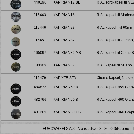
440196
KAP RIA N12 BL
RIAL sort kapsel til M1
115443
KAP RIA N16
RIAL kapsel til Mode
115446
KAP RIA N23
RIAL kapsel - til 60mm
115451
KAP RIA N32
RIAL kapsel til Campo,
165097
KAP RIA N32 MB
RIAL kapsel til Como 
183309
KAP RIA N32T
RIAL kapsel til Milano
115479
KAP XTR STA
Xtreme kapsel, fuldstøb
484873
KAP RIA N59 B
RIAL kapsel N59 Glan
482766
KAP RIA N60 B
RIAL kapsel N60 Glan
491369
KAP RIA N60 GG
RIAL kapsel N60 Grap
EUROWHEELS A/S - Mønstedsvej 8 - 8600 Silkeborg - Tel