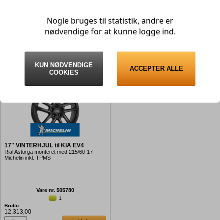
Rial Astorga monteret med 215/60-17
Rial Astorga monteret med 215/60-17
Nissan
Suzuki
Landsail inkl. TPMS
Yokohama inkl. TPMS
Tesla
Opel
Nogle bruges til statistik, andre er
Peugeot
Toyota
nødvendige for at kunne logge ind.
Polestar
Volvo
Vare nr. 505778
Vare nr. 505779
> 20
> 20
Volkswagen
Porsche
Brutto
Brutto
8.393,00
9.793,00
Renault
KUN NØDVENDIGE
ACCEPTER ALLE
Køb
Køb
COOKIES
Seat
Skoda
Subaru
Suzuki
Tesla
Toyota
17" VINTERHJUL til KIA EV4
Volvo
Rial Astorga monteret med 215/60-17
VW
Michelin inkl. TPMS
Xpeng
Zeekr
Vare nr. 505780
1
Brutto
12.313,00