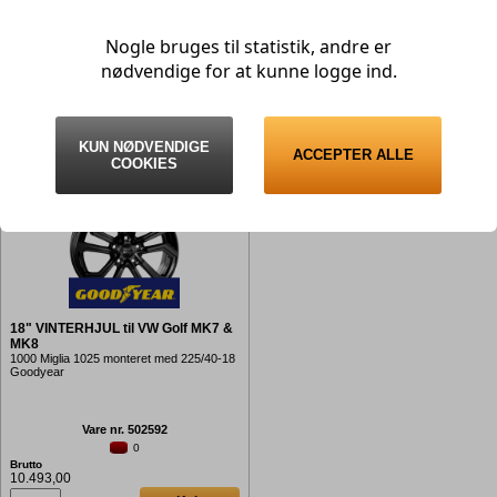
MK8
MK8
Nissan
Suzuki
1000 Miglia 1025 monteret med 225/40-18
1000 Miglia 1025 monteret med 225/40-18
Yokohama
Bridgestone
Tesla
Opel
Nogle bruges til statistik, andre er
Peugeot
Toyota
nødvendige for at kunne logge ind.
Polestar
Volvo
Vare nr. 502590
Vare nr. 502591
> 20
0
Volkswagen
Porsche
Brutto
Brutto
9.513,00
9.933,00
Renault
KUN NØDVENDIGE
ACCEPTER ALLE
Køb
Køb
COOKIES
Seat
Skoda
Subaru
Suzuki
Tesla
Toyota
18" VINTERHJUL til VW Golf MK7 &
Volvo
MK8
VW
1000 Miglia 1025 monteret med 225/40-18
Goodyear
Xpeng
Zeekr
Vare nr. 502592
0
Brutto
10.493,00