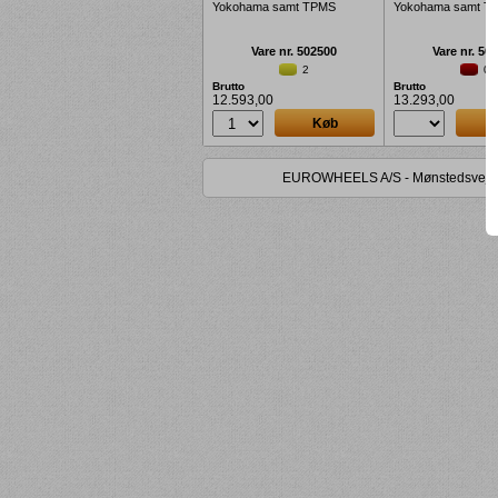
Yokohama samt TPMS
Yokohama samt T
Vare nr. 502500
Vare nr. 50
2
0
Brutto
Brutto
12.593,00
13.293,00
Køb
EUROWHEELS A/S - Mønstedsvej 8 - 