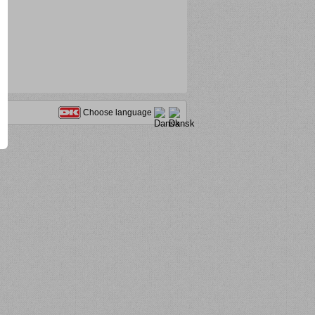
rt
Choose language