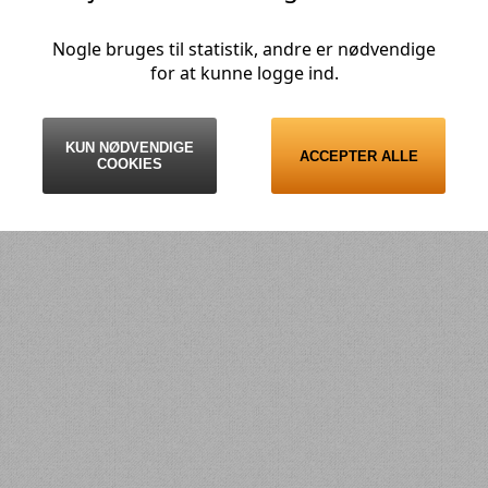
PMS
Xpeng
Zeekr
Nogle bruges til statistik, andre er nødvendige
2499
for at kunne logge ind.
Køb
KUN NØDVENDIGE
ACCEPTER ALLE
COOKIES
8600 Silkeborg - Telefon 70 20 10 55 - Online betaling med Dankort / Visa Danko
Send browser oplysninger