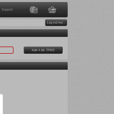
Support
Mine Info
EUDR
Log ind her...
ge
Dækmærkat
Ny kunde?
Forsendelse
Kontakt
 og reklamation
 og tjeklister
ndelsbetingelser
TPMS
Persondata
Køb 4 stk. TPMS
le og Hjælpeværktøjer
uktinformation
eld nyhedsmail
 leverandørservice