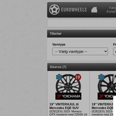
Fælg
Komple
Tilbehør
Varetype
F
Diverse (7)
19" VINTERHJUL til
19" VINTERHJUL 
Mercedes EQE SUV
Mercedes EQE 
(E2EQEX) 2023- Monaco
(E2EQEX) 2023- R
GPX monteret med 235/55-19
monteret med 235/