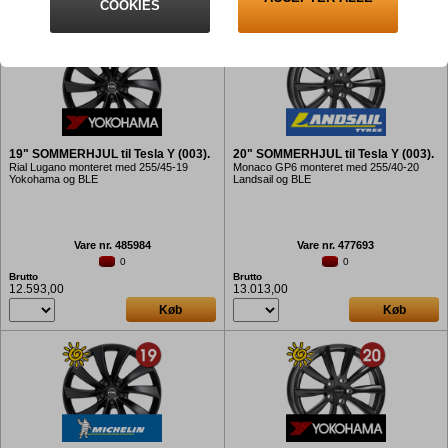
Køb
Køb
COOKIES
19" SOMMERHJUL til Tesla Y (003).
20" SOMMERHJUL til Tesla Y (003).
Rial Lugano monteret med 255/45-19
Monaco GP6 monteret med 255/40-20
Yokohama og BLE
Landsail og BLE
Vare nr. 485984
Vare nr. 477693
0
0
Brutto
Brutto
12.593,00
13.013,00
Køb
Køb