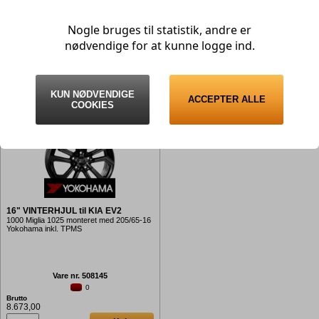
1000 Miglia 1031 monteret med 215/55-17
1000 Miglia 1031 monteret med 215/55-17
Nissan
Suzuki
Yokohama inkl. TPMS
Landsail inkl. TPMS
Tesla
Opel
Nogle bruges til statistik, andre er
Peugeot
Toyota
nødvendige for at kunne logge ind.
Polestar
Volvo
Vare nr. 508146
Vare nr. 508147
> 20
1
Volkswagen
Porsche
Brutto
Brutto
10.073,00
8.673,00
Renault
KUN NØDVENDIGE
ACCEPTER ALLE
Køb
Køb
COOKIES
Seat
Skoda
Subaru
Suzuki
Tesla
Toyota
16" VINTERHJUL til KIA EV2
Volvo
1000 Miglia 1025 monteret med 205/65-16
VW
Yokohama inkl. TPMS
Xpeng
Zeekr
Vare nr. 508145
0
Brutto
8.673,00