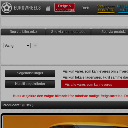
Fælge &
Kampagner
Kampa
Dæk
Komplethjul
SOMMER
VIN
Søg via bilmærke
Søg via nummerplade
Søg via produkt
Vis kun varer, som kan leveres om 2 hverd
Søgeindstillinger
Vis kun lokale lagervarer. Fx til samme da
Nulstil søgekriterier
Vis alle varer, som kan leveres
Levering senest om 2 uger
Kun egnet til vinterbrug (
)
Husk at tjekke den valgte bilmodel for mindste mulige fælgstørrelse.
Kun direkte navboring (
)
Anden dato
Producent : (0 stk.)
Vis bruttopriser