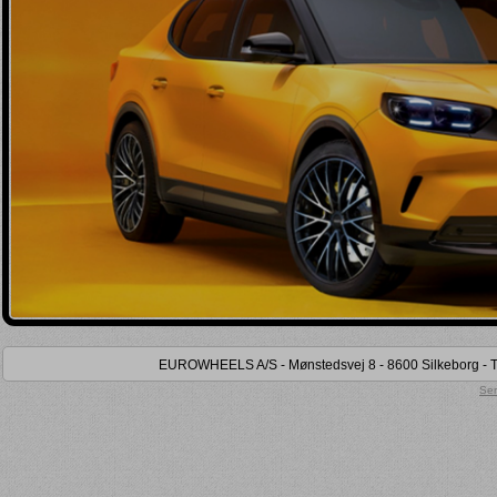
Kun lager (
)
Kun på lokalt lager (
)
Kun tidligere købt (
)
EUROWHEELS A/S - Mønstedsvej 8 - 8600 Silkeborg - Tel
Sen