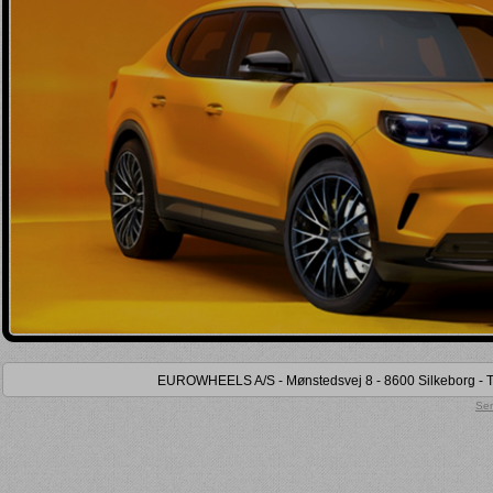
indlæg) (
)
Kun udviklet særligt til el-biler(
)
Vis bruttopriser
Kun lager (
)
Kun på lokalt lager (
)
Kun tidligere købt (
)
EUROWHEELS A/S - Mønstedsvej 8 - 8600 Silkeborg - Tel
Sen