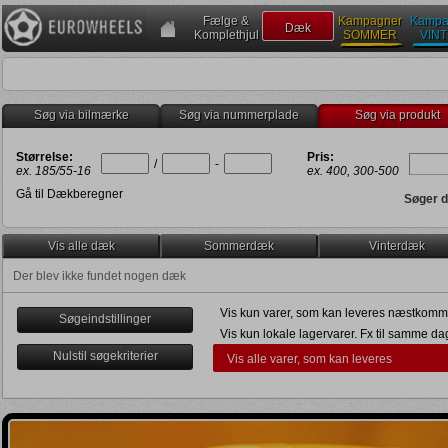
Fælge &
Kampagner
Kampa
Dæk
Komplethjul
SOMMER
VIN
Søg via bilmærke
Søg via nummerplade
Søg via produkt
Størrelse:
Pris:
/
-
ex. 185/55-16
ex. 400, 300-500
Gå til Dækberegner
Søger d
Vis alle dæk
Sommerdæk
Vinterdæk
Der blev ikke fundet nogen dæk
Vis kun varer, som kan leveres næstkomm
Søgeindstillinger
Vis kun lokale lagervarer. Fx til samme da
Nulstil søgekriterier
Vis alle varer, som kan leveres
Levering senest om 2 uger
Kun Run-on-flat (
)
Kun seal (selv-lappende) (
)
Anden dato
Kun NCS (støjdæmpende